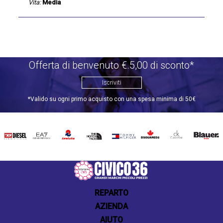
Vita:
Media
Offerta di benvenuto €.5,00 di sconto*
Iscriviti
*Valido su ogni primo acquisto con una spesa minima di 50€
DIESEL
EA7
INVICTA
THE
TOMMY
DSQUARED2
CALVIN
BLAUER
NORTH
HILFIGER
KLEIN
FACE
REPARTO
AZIENDA
AIUTO