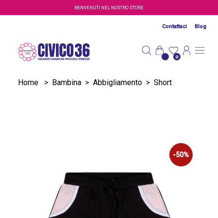
Salta al contenuto principale
BENVENUTI NEL NOSTRO STORE
Contattaci
Blog
0
Home
>
Bambina
>
Abbigliamento
>
Short
-50%