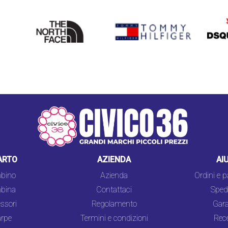
THE
TOMMY HILFIGER
DSQU
NORTH
FACE
ARTO
AZIENDA
AI
bino
Azienda
Ordini e 
bina
Contattaci
Spedi
ssori
Regolamento
Gara
rpe
Termini e condizioni
Rec