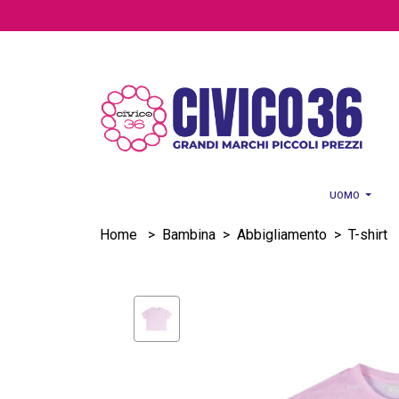
Salta al contenuto principale
UOMO
Home
>
Bambina
>
Abbigliamento
>
T-shirt