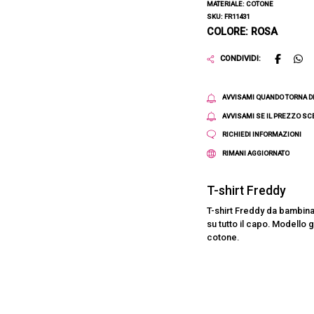
MATERIALE: COTONE
SKU: FR11431
COLORE: ROSA
CONDIVIDI:
AVVISAMI QUANDO TORNA D
AVVISAMI SE IL PREZZO S
RICHIEDI INFORMAZIONI
RIMANI AGGIORNATO
T-shirt Freddy
T-shirt Freddy da bambina 
su tutto il capo. Modello 
cotone.