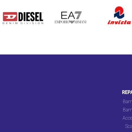
DIESEL
EA7
INVICTA
REP
Bam
Bam
Acce
Sca