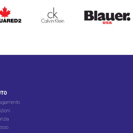
ARED2
CALVIN KLEIN
BLAUER
UTO
pagamento
zioni
nzia
esso