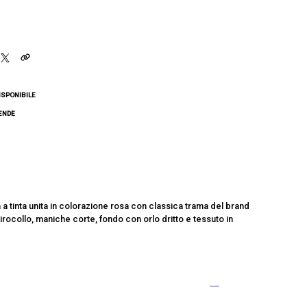
ISPONIBILE
CENDE
a tinta unita in colorazione rosa con classica trama del brand
girocollo, maniche corte, fondo con orlo dritto e tessuto in