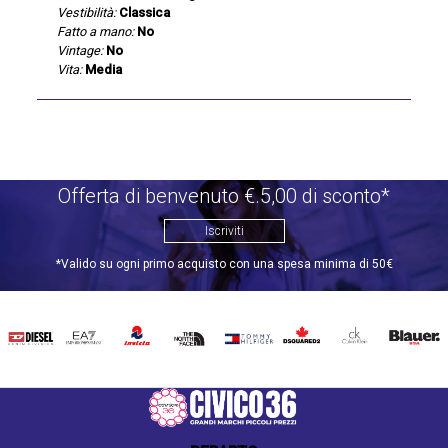
Vestibilità:
Classica
Fatto a mano:
No
Vintage:
No
Vita:
Media
Offerta di benvenuto €.5,00 di sconto*
Iscriviti
*Valido su ogni primo acquisto con una spesa minima di 50€
DIESEL
EA7
INVICTA
THE
TOMMY
DSQUARED2
CALVIN
BLAUER
NORTH
HILFIGER
KLEIN
FACE