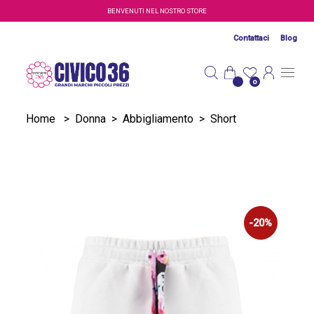
Salta al contenuto principale
BENVENUTI NEL NOSTRO STORE
Contattaci
Blog
0
Home
>
Donna
>
Abbigliamento
>
Short
-20%