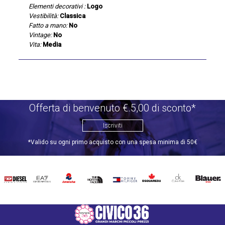
Elementi decorativi :
Logo
Vestibilità:
Classica
Fatto a mano:
No
Vintage:
No
Vita:
Media
Offerta di benvenuto €.5,00 di sconto*
Iscriviti
*Valido su ogni primo acquisto con una spesa minima di 50€
DIESEL
EA7
INVICTA
THE
TOMMY
DSQUARED2
CALVIN
BLAUER
NORTH
HILFIGER
KLEIN
FACE