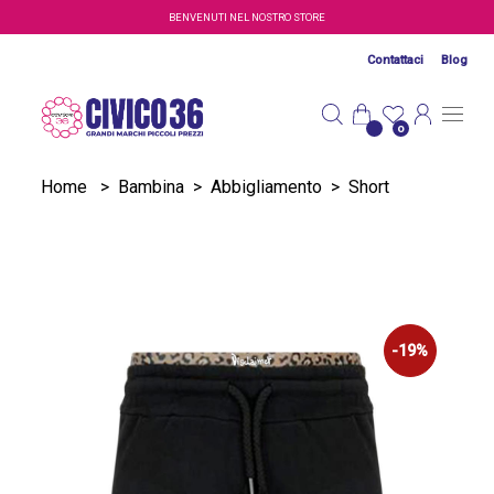
Salta al contenuto principale
BENVENUTI NEL NOSTRO STORE
Contattaci
Blog
0
Home
>
Bambina
>
Abbigliamento
>
Short
-19%