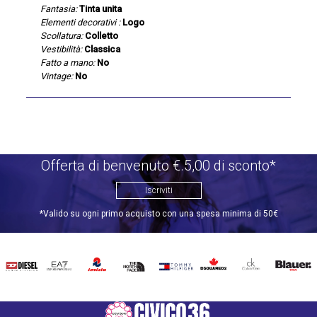
Fantasia:
Tinta unita
Elementi decorativi :
Logo
Scollatura:
Colletto
Vestibilità:
Classica
Fatto a mano:
No
Vintage:
No
Offerta di benvenuto €.5,00 di sconto*
Iscriviti
*Valido su ogni primo acquisto con una spesa minima di 50€
DIESEL
EA7
INVICTA
THE
TOMMY
DSQUARED2
CALVIN
BLAUER
NORTH
HILFIGER
KLEIN
FACE