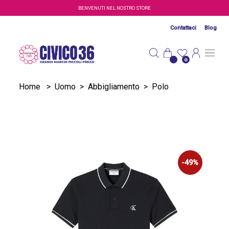
Salta al contenuto principale
BENVENUTI NEL NOSTRO STORE
Contattaci
Blog
0
Home
>
Uomo
>
Abbigliamento
>
Polo
-49%