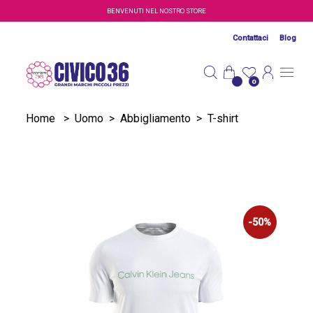
Salta al contenuto principale
BENVENUTI NEL NOSTRO STORE
Contattaci
Blog
0
Home
>
Uomo
>
Abbigliamento
>
T-shirt
-50%