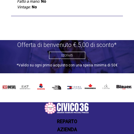
Fatto a mano:
No
Vintage:
No
Offerta di benvenuto €.5,00 di sconto*
Iscriviti
*Valido su ogni primo acquisto con una spesa minima di 50€
DIESEL
EA7
INVICTA
THE
TOMMY
DSQUARED2
CALVIN
BLAUER
NORTH
HILFIGER
KLEIN
FACE
REPARTO
AZIENDA