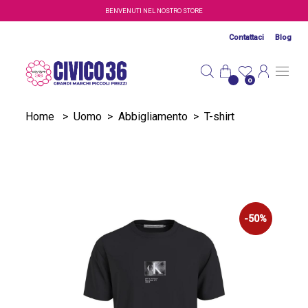
Salta al contenuto principale
BENVENUTI NEL NOSTRO STORE
Contattaci
Blog
0
Home
>
Uomo
>
Abbigliamento
>
T-shirt
-50%