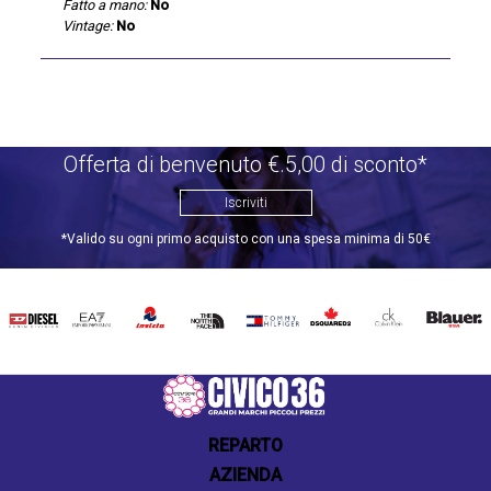
Fatto a mano:
No
Vintage:
No
Offerta di benvenuto €.5,00 di sconto*
Iscriviti
*Valido su ogni primo acquisto con una spesa minima di 50€
DIESEL
EA7
INVICTA
THE
TOMMY
DSQUARED2
CALVIN
BLAUER
NORTH
HILFIGER
KLEIN
FACE
REPARTO
AZIENDA