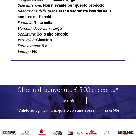
Stile anteriore:
Non rilevante per questo prodotto
Descrizione della tasca:
tasca sagomata inserita nella
cucitura sui fianchi
Fantasia:
Tinta unita
Elementi decorativi :
Logo
Scollatura:
Collo alto piccolo
Vestibilità:
Classica
Fatto a mano:
No
Vintage:
No
Offerta di benvenuto €.5,00 di sconto*
Iscriviti
*Valido su ogni primo acquisto con una spesa minima di 50€
DIESEL
EA7
INVICTA
THE
TOMMY
DSQUARED2
CALVIN
BLAUER