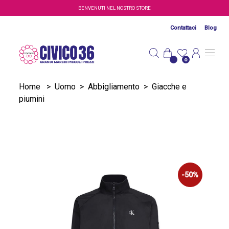
Salta al contenuto principale
BENVENUTI NEL NOSTRO STORE
Contattaci
Blog
0
Home
>
Uomo
>
Abbigliamento
>
Giacche e
piumini
-50%