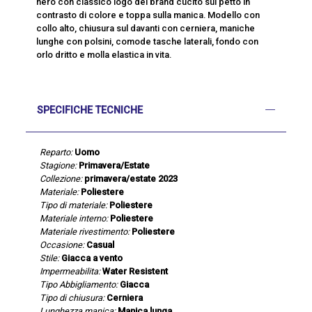
nero con classico logo del brand cucito sul petto in
contrasto di colore e toppa sulla manica. Modello con
collo alto, chiusura sul davanti con cerniera, maniche
lunghe con polsini, comode tasche laterali, fondo con
orlo dritto e molla elastica in vita.
SPECIFICHE TECNICHE
Reparto:
Uomo
Stagione:
Primavera/Estate
Collezione:
primavera/estate 2023
Materiale:
Poliestere
Tipo di materiale:
Poliestere
Materiale interno:
Poliestere
Materiale rivestimento:
Poliestere
Occasione:
Casual
Stile:
Giacca a vento
Impermeabilita:
Water Resistent
Tipo Abbigliamento:
Giacca
Tipo di chiusura:
Cerniera
Lunghezza manica:
Manica lunga