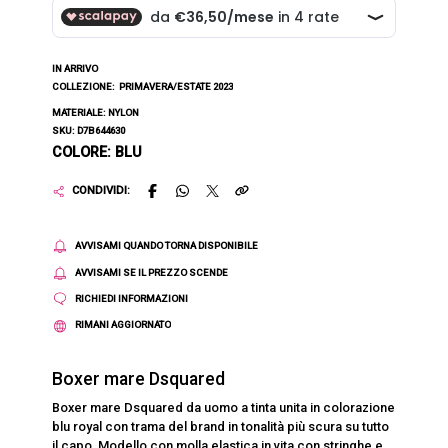
IN ARRIVO
COLLEZIONE:
PRIMAVERA/ESTATE 2023
MATERIALE: NYLON
SKU: D7B644630
COLORE: BLU
CONDIVIDI:
AVVISAMI QUANDO TORNA DISPONIBILE
AVVISAMI SE IL PREZZO SCENDE
RICHIEDI INFORMAZIONI
RIMANI AGGIORNATO
Boxer mare Dsquared
Boxer mare Dsquared da uomo a tinta unita in colorazione
blu royal con trama del brand in tonalità più scura su tutto
il capo, Modello con molla elastica in vita con stringhe e