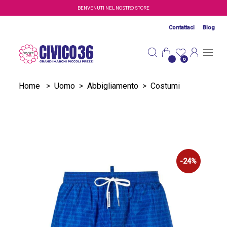
Salta al contenuto principale
BENVENUTI NEL NOSTRO STORE
Contattaci
Blog
0
Home
>
Uomo
>
Abbigliamento
>
Costumi
-24%