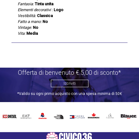
Fantasia:
Tinta unita
Elementi decorativi :
Logo
Vestibilità:
Classica
Fatto a mano:
No
Vintage:
No
Vita:
Media
Offerta di benvenuto €.5,00 di sconto*
Iscriviti
*Valido su ogni primo acquisto con una spesa minima di 50€
DIESEL
EA7
INVICTA
THE
TOMMY
DSQUARED2
CALVIN
BLAUER
NORTH
HILFIGER
KLEIN
FACE