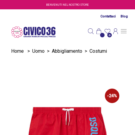
Salta al contenuto principale
BENVENUTI NEL NOSTRO STORE
Contattaci
Blog
0
Home
>
Uomo
>
Abbigliamento
>
Costumi
-24%