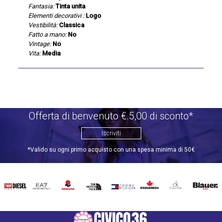
Fantasia:
Tinta unita
Elementi decorativi :
Logo
Vestibilità:
Classica
Fatto a mano:
No
Vintage:
No
Vita:
Media
Offerta di benvenuto €.5,00 di sconto*
Iscriviti
*Valido su ogni primo acquisto con una spesa minima di 50€
DIESEL
EA7
INVICTA
THE
TOMMY
DSQUARED2
CALVIN
BLAUER
NORTH
HILFIGER
KLEIN
FACE