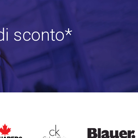
di sconto*
ARED2
CALVIN KLEIN
BLAUER