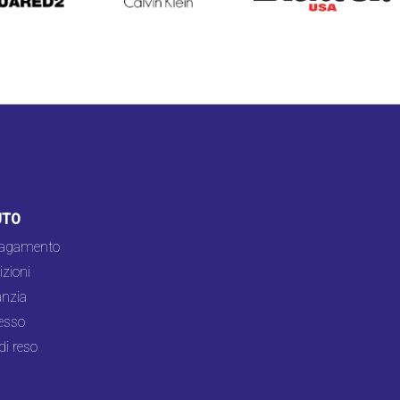
UTO
pagamento
zioni
nzia
esso
di reso