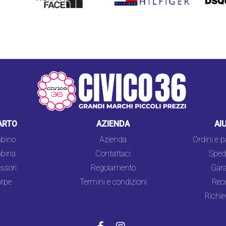
FACE
ARTO
AZIENDA
AI
bino
Azienda
Ordini e 
bina
Contattaci
Spedi
ssori
Regolamento
Gara
rpe
Termini e condizioni
Rec
Richie