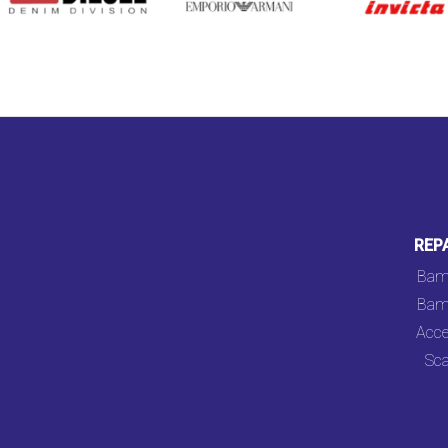
REP
Bam
Bam
Acce
Sca