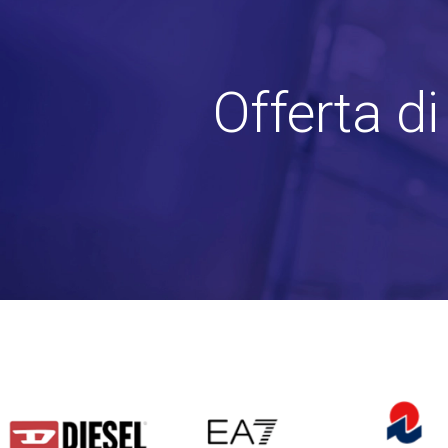
Offerta d
DIESEL
EA7
INVICTA