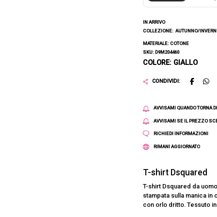
IN ARRIVO
COLLEZIONE:
AUTUNNO/INVERNO
MATERIALE: COTONE
SKU: D9M204460
COLORE: GIALLO
CONDIVIDI:
AVVISAMI QUANDO TORNA D
AVVISAMI SE IL PREZZO S
RICHIEDI INFORMAZIONI
RIMANI AGGIORNATO
T-shirt Dsquared
T-shirt Dsquared da uomo a
stampata sulla manica in 
con orlo dritto. Tessuto i