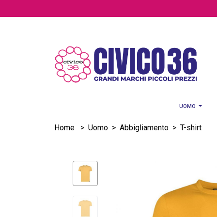
Salta al contenuto principale
UOMO
Home
>
Uomo
>
Abbigliamento
>
T-shirt