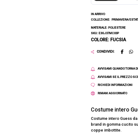
IN ARRIVO
COLLEZIONE:
PRIMAVERA/ESTAT
MATERIALE: POLIESTERE
SKU: E3GJ37MC03P
COLORE: FUCSIA
CONDIVIDI:
AVVISAMI QUANDO TORNA D
AVVISAMI SE IL PREZZO S
RICHIEDI INFORMAZIONI
RIMANI AGGIORNATO
Costume intero Gu
Costume intero Guess da d
brand in gomma cucito sul
coppe imbottite.