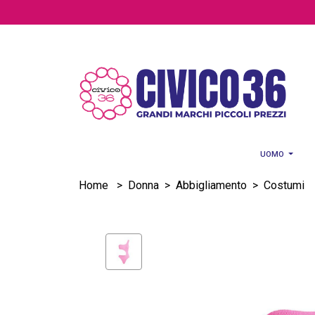
Salta al contenuto principale
UOMO
Home
>
Donna
>
Abbigliamento
>
Costumi