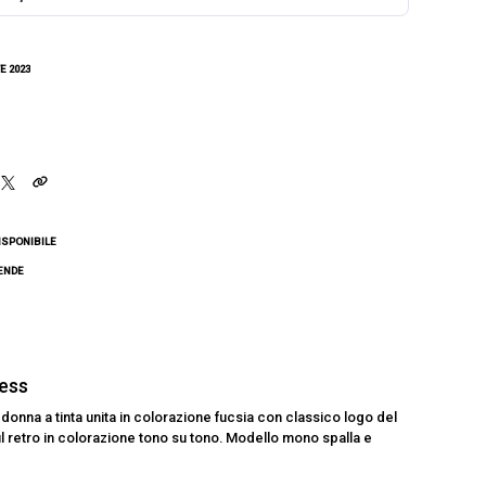
E 2023
ISPONIBILE
CENDE
ess
onna a tinta unita in colorazione fucsia con classico logo del
 retro in colorazione tono su tono. Modello mono spalla e