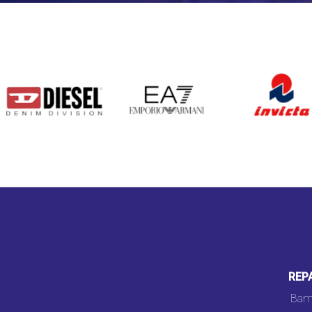
DIESEL
EA7
INVICTA
REP
Bam