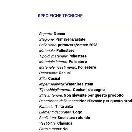
SPECIFICHE TECNICHE
Reparto:
Donna
Stagione:
Primavera/Estate
Collezione:
primavera/estate 2023
Materiale:
Poliestere
Tipo di materiale:
Poliestere
Materiale interno:
Poliestere
Materiale rivestimento:
Poliestere
Occasione:
Casual
Stile:
Casual
Impermeabilita:
Water Resistent
Tipo Abbigliamento:
Costumi da bagno
Stile anteriore:
Non rilevante per questo prodotto
Descrizione della tasca:
Non rilevante per questo prod
Fantasia:
Tinta unita
Elementi decorativi :
Logo
Scollatura:
Scollatura rotonda
Vestibilità:
Classica
Fatto a mano:
No