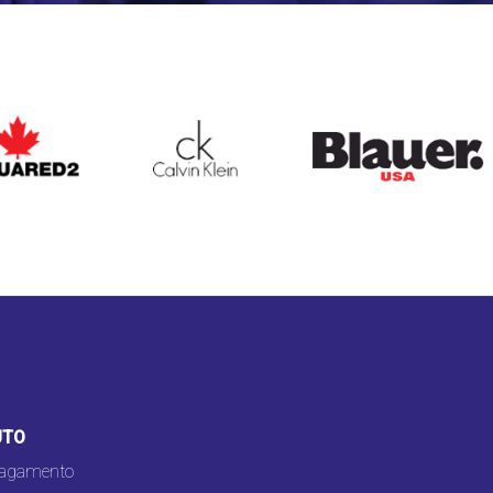
ARED2
CALVIN KLEIN
BLAUER
UTO
pagamento