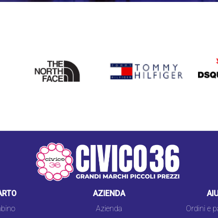
THE
TOMMY HILFIGER
DSQU
NORTH
FACE
ARTO
AZIENDA
AI
bino
Azienda
Ordini e 