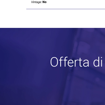
Vintage:
No
Offerta d