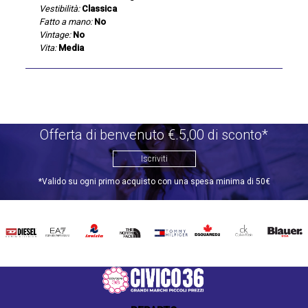
Vestibilità:
Classica
Fatto a mano:
No
Vintage:
No
Vita:
Media
Offerta di benvenuto €.5,00 di sconto*
Iscriviti
*Valido su ogni primo acquisto con una spesa minima di 50€
DIESEL
EA7
INVICTA
THE
TOMMY
DSQUARED2
CALVIN
BLAUER
NORTH
HILFIGER
KLEIN
FACE