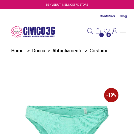
Salta al contenuto principale
BENVENUTI NEL NOSTRO STORE
Contattaci
Blog
0
Home
>
Donna
>
Abbigliamento
>
Costumi
-19%