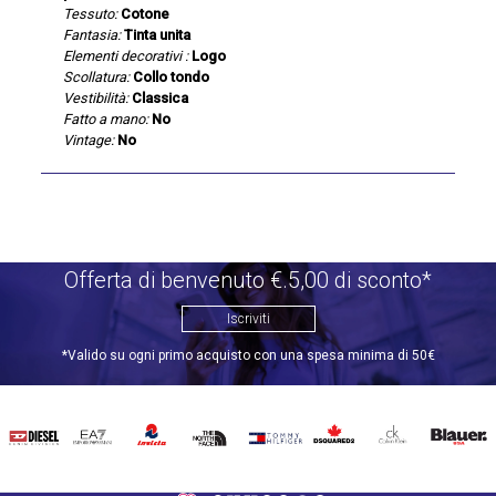
Tessuto:
Cotone
Fantasia:
Tinta unita
Elementi decorativi :
Logo
Scollatura:
Collo tondo
Vestibilità:
Classica
Fatto a mano:
No
Vintage:
No
Offerta di benvenuto €.5,00 di sconto*
Iscriviti
*Valido su ogni primo acquisto con una spesa minima di 50€
DIESEL
EA7
INVICTA
THE
TOMMY
DSQUARED2
CALVIN
BLAUER
NORTH
HILFIGER
KLEIN
FACE