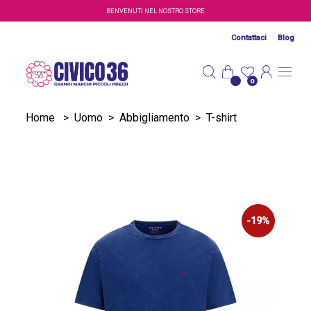
Salta al contenuto principale
BENVENUTI NEL NOSTRO STORE
Contattaci
Blog
0
Home
>
Uomo
>
Abbigliamento
>
T-shirt
-19%