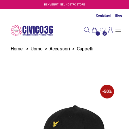
Salta al contenuto principale
BENVENUTI NEL NOSTRO STORE
Contattaci
Blog
0
Home
>
Uomo
>
Accessori
>
Cappelli
-50%