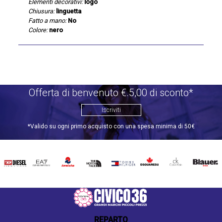
Elementi decorativi:
logo
Chiusura:
linguetta
Fatto a mano:
No
Colore:
nero
Offerta di benvenuto €.5,00 di sconto*
Iscriviti
*Valido su ogni primo acquisto con una spesa minima di 50€
DIESEL
EA7
INVICTA
THE
TOMMY
DSQUARED2
CALVIN
BLAUER
NORTH
HILFIGER
KLEIN
FACE
REPARTO