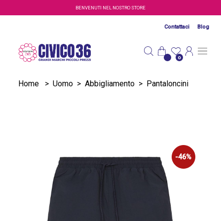
Salta al contenuto principale
BENVENUTI NEL NOSTRO STORE
Contattaci
Blog
0
Home
>
Uomo
>
Abbigliamento
>
Pantaloncini
-46%