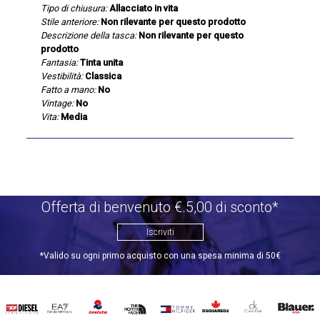
Tipo di chiusura:
Allacciato in vita
Stile anteriore:
Non rilevante per questo prodotto
Descrizione della tasca:
Non rilevante per questo
prodotto
Fantasia:
Tinta unita
Vestibilità:
Classica
Fatto a mano:
No
Vintage:
No
Vita:
Media
Offerta di benvenuto €.5,00 di sconto*
Iscriviti
*Valido su ogni primo acquisto con una spesa minima di 50€
DIESEL
EA7
INVICTA
THE
TOMMY
DSQUARED2
CALVIN
BLAUER