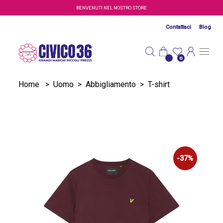
Salta al contenuto principale
BENVENUTI NEL NOSTRO STORE
Contattaci
Blog
0
Home
>
Uomo
>
Abbigliamento
>
T-shirt
-37%