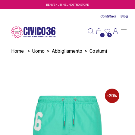
Salta al contenuto principale
BENVENUTI NEL NOSTRO STORE
Contattaci
Blog
0
Home
>
Uomo
>
Abbigliamento
>
Costumi
-20%