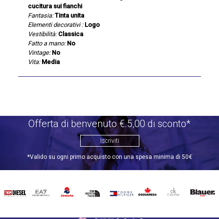
cucitura sui fianchi
Fantasia:
Tinta unita
Elementi decorativi :
Logo
Vestibilità:
Classica
Fatto a mano:
No
Vintage:
No
Vita:
Media
Offerta di benvenuto €.5,00 di sconto*
Iscriviti
*Valido su ogni primo acquisto con una spesa minima di 50€
DIESEL
EA7
INVICTA
THE
TOMMY
DSQUARED2
CALVIN
BLAUER
NORTH
HILFIGER
KLEIN
FACE