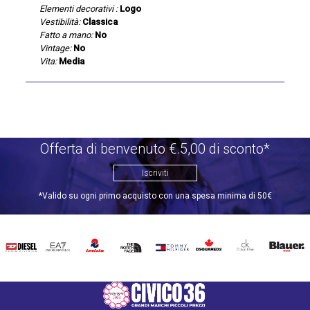
Elementi decorativi :
Logo
Vestibilità:
Classica
Fatto a mano:
No
Vintage:
No
Vita:
Media
Offerta di benvenuto €.5,00 di sconto*
Iscriviti
*Valido su ogni primo acquisto con una spesa minima di 50€
DIESEL
EA7
INVICTA
THE
TOMMY
DSQUARED2
CALVIN
BLAUER
NORTH
HILFIGER
KLEIN
FACE