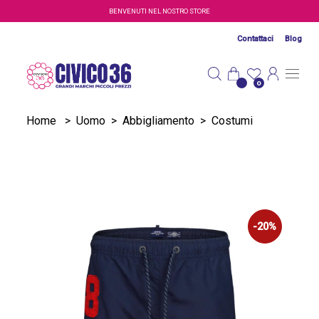
Salta al contenuto principale
BENVENUTI NEL NOSTRO STORE
Contattaci
Blog
0
Home
>
Uomo
>
Abbigliamento
>
Costumi
-20%