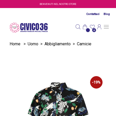
Salta al contenuto principale
BENVENUTI NEL NOSTRO STORE
Contattaci
Blog
0
Home
>
Uomo
>
Abbigliamento
>
Camicie
-19%