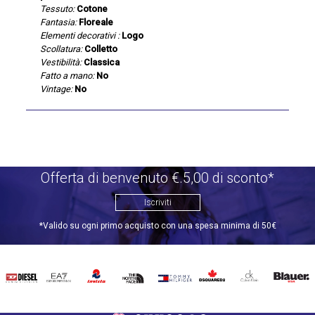
Tessuto:
Cotone
Fantasia:
Floreale
Elementi decorativi :
Logo
Scollatura:
Colletto
Vestibilità:
Classica
Fatto a mano:
No
Vintage:
No
Offerta di benvenuto €.5,00 di sconto*
Iscriviti
*Valido su ogni primo acquisto con una spesa minima di 50€
DIESEL
EA7
INVICTA
THE
TOMMY
DSQUARED2
CALVIN
BLAUER
NORTH
HILFIGER
KLEIN
FACE