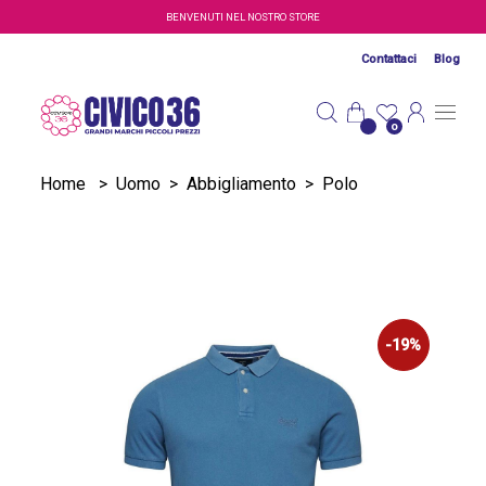
Salta al contenuto principale
BENVENUTI NEL NOSTRO STORE
Contattaci
Blog
0
Home
>
Uomo
>
Abbigliamento
>
Polo
-19%