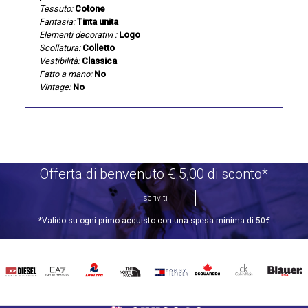
Tessuto:
Cotone
Fantasia:
Tinta unita
Elementi decorativi :
Logo
Scollatura:
Colletto
Vestibilità:
Classica
Fatto a mano:
No
Vintage:
No
Offerta di benvenuto €.5,00 di sconto*
Iscriviti
*Valido su ogni primo acquisto con una spesa minima di 50€
DIESEL
EA7
INVICTA
THE
TOMMY
DSQUARED2
CALVIN
BLAUER
NORTH
HILFIGER
KLEIN
FACE