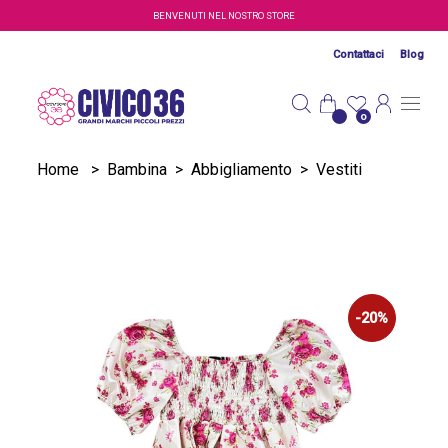
Salta al contenuto principale
BENVENUTI NEL NOSTRO STORE
Contattaci
Blog
0
Home
>
Bambina
>
Abbigliamento
>
Vestiti
-20%