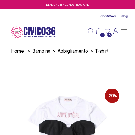
Salta al contenuto principale
BENVENUTI NEL NOSTRO STORE
Contattaci
Blog
0
Home
>
Bambina
>
Abbigliamento
>
T-shirt
-20%