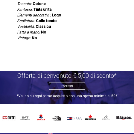
Tessuto:
Cotone
Fantasia:
Tinta unita
Elementi decorativi :
Logo
Scollatura:
Collo tondo
Vestibilità:
Classica
Fatto a mano:
No
Vintage:
No
Offerta di benvenuto €.5,00 di sconto*
Iscriviti
*Valido su ogni primo acquisto con una spesa minima di 50€
DIESEL
EA7
INVICTA
THE
TOMMY
DSQUARED2
CALVIN
BLAUER
NORTH
HILFIGER
KLEIN
FACE