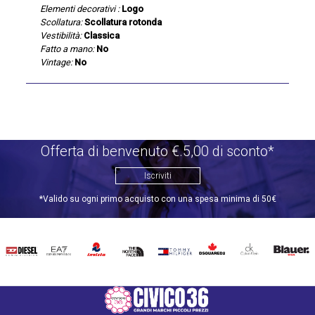
Elementi decorativi :
Logo
Scollatura:
Scollatura rotonda
Vestibilità:
Classica
Fatto a mano:
No
Vintage:
No
Offerta di benvenuto €.5,00 di sconto*
Iscriviti
*Valido su ogni primo acquisto con una spesa minima di 50€
DIESEL
EA7
INVICTA
THE
TOMMY
DSQUARED2
CALVIN
BLAUER
NORTH
HILFIGER
KLEIN
FACE