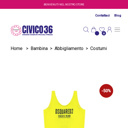
Salta al contenuto principale
BENVENUTI NEL NOSTRO STORE
Contattaci
Blog
0
Home
>
Bambina
>
Abbigliamento
>
Costumi
-50%