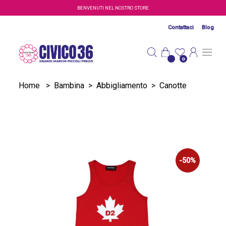
Salta al contenuto principale
BENVENUTI NEL NOSTRO STORE
Contattaci
Blog
0
Home
>
Bambina
>
Abbigliamento
>
Canotte
-50%