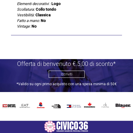
Elementi decorativi :
Logo
Scollatura:
Collo tondo
Vestibilità:
Classica
Fatto a mano:
No
Vintage:
No
Offerta di benvenuto €.5,00 di sconto*
Iscriviti
*Valido su ogni primo acquisto con una spesa minima di 50€
DIESEL
EA7
INVICTA
THE
TOMMY
DSQUARED2
CALVIN
BLAUER
NORTH
HILFIGER
KLEIN
FACE