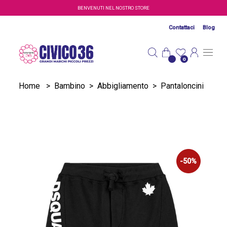
Salta al contenuto principale
BENVENUTI NEL NOSTRO STORE
Contattaci
Blog
0
Home
>
Bambino
>
Abbigliamento
>
Pantaloncini
-50%