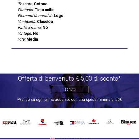
Tessuto:
Cotone
Fantasia:
Tinta unita
Elementi decorativi :
Logo
Vestibilità:
Classica
Fatto a mano:
No
Vintage:
No
Vita:
Media
Offerta di benvenuto €.5,00 di sconto*
Iscriviti
*Valido su ogni primo acquisto con una spesa minima di 50€
DIESEL
EA7
INVICTA
THE
TOMMY
DSQUARED2
CALVIN
BLAUER
NORTH
HILFIGER
KLEIN
FACE