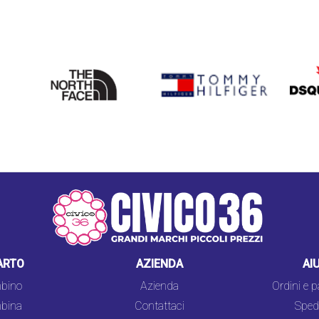
THE
TOMMY HILFIGER
DSQU
NORTH
FACE
ARTO
AZIENDA
AI
bino
Azienda
Ordini e 
bina
Contattaci
Spedi