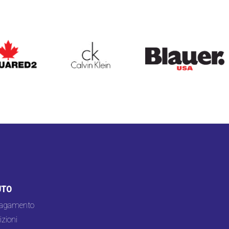
ARED2
CALVIN KLEIN
BLAUER
UTO
pagamento
zioni