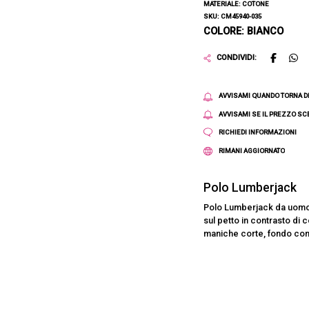
MATERIALE: COTONE
SKU: CM45940-035
COLORE: BIANCO
CONDIVIDI:
AVVISAMI QUANDO TORNA D
AVVISAMI SE IL PREZZO S
RICHIEDI INFORMAZIONI
RIMANI AGGIORNATO
Polo Lumberjack
Polo Lumberjack da uomo a
sul petto in contrasto di 
maniche corte, fondo con 