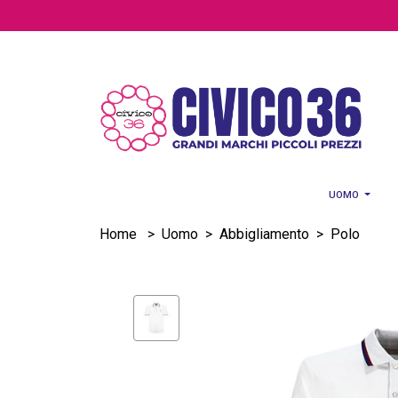
Salta al contenuto principale
UOMO
Home
>
Uomo
>
Abbigliamento
>
Polo