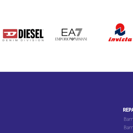
DIESEL
EA7
INVICTA
REP
Bam
Bam