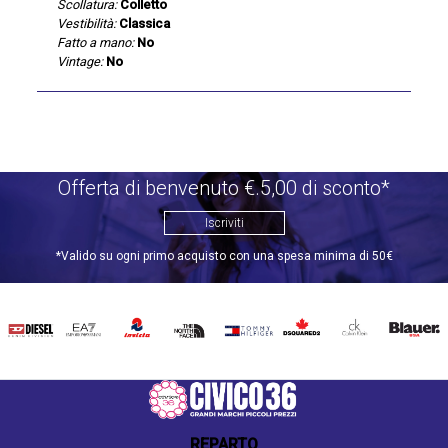
Scollatura:
Colletto
Vestibilità:
Classica
Fatto a mano:
No
Vintage:
No
Offerta di benvenuto €.5,00 di sconto*
Iscriviti
*Valido su ogni primo acquisto con una spesa minima di 50€
DIESEL
EA7
INVICTA
THE
TOMMY
DSQUARED2
CALVIN
BLAUER
NORTH
HILFIGER
KLEIN
FACE
REPARTO