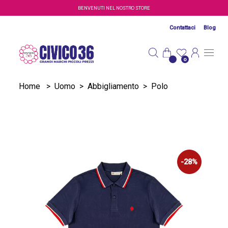
Salta al contenuto principale
BENVENUTI NEL NOSTRO STORE
Contattaci
Blog
0
Home
>
Uomo
>
Abbigliamento
>
Polo
-28%