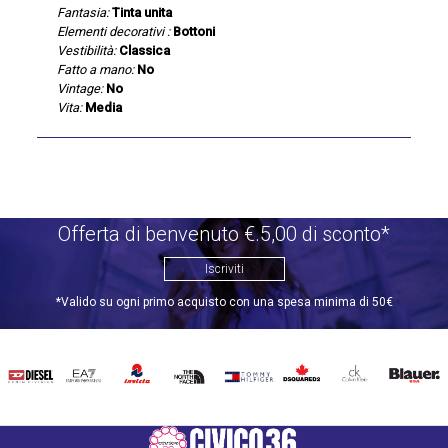
Fantasia:
Tinta unita
Elementi decorativi :
Bottoni
Vestibilità:
Classica
Fatto a mano:
No
Vintage:
No
Vita:
Media
Offerta di benvenuto €.5,00 di sconto*
Iscriviti
*Valido su ogni primo acquisto con una spesa minima di 50€
DIESEL
EA7
INVICTA
THE
TOMMY
DSQUARED2
CALVIN
BLAUER
NORTH
HILFIGER
KLEIN
FACE