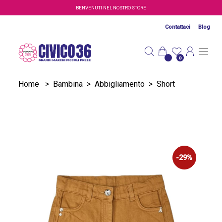
Salta al contenuto principale
BENVENUTI NEL NOSTRO STORE
Contattaci
Blog
0
Home
>
Bambina
>
Abbigliamento
>
Short
-29%