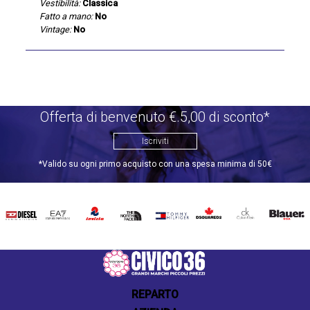
Vestibilità:
Classica
Fatto a mano:
No
Vintage:
No
Offerta di benvenuto €.5,00 di sconto*
Iscriviti
*Valido su ogni primo acquisto con una spesa minima di 50€
DIESEL
EA7
INVICTA
THE
TOMMY
DSQUARED2
CALVIN
BLAUER
NORTH
HILFIGER
KLEIN
FACE
REPARTO