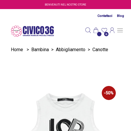
Salta al contenuto principale
BENVENUTI NEL NOSTRO STORE
Contattaci
Blog
0
Home
>
Bambina
>
Abbigliamento
>
Canotte
-50%