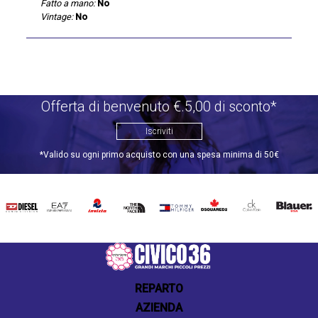
Fatto a mano:
No
Vintage:
No
Offerta di benvenuto €.5,00 di sconto*
Iscriviti
*Valido su ogni primo acquisto con una spesa minima di 50€
DIESEL
EA7
INVICTA
THE
TOMMY
DSQUARED2
CALVIN
BLAUER
NORTH
HILFIGER
KLEIN
FACE
REPARTO
AZIENDA