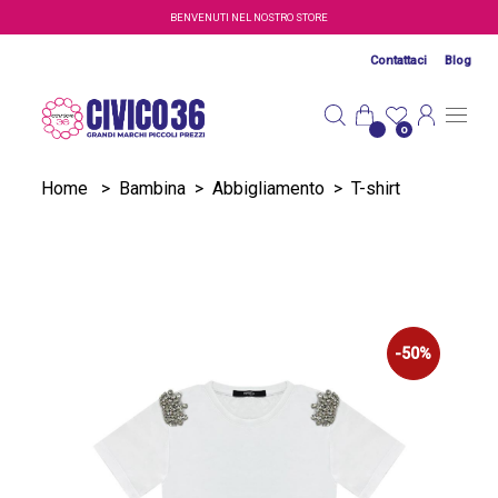
Salta al contenuto principale
BENVENUTI NEL NOSTRO STORE
Contattaci
Blog
0
Home
>
Bambina
>
Abbigliamento
>
T-shirt
-50%