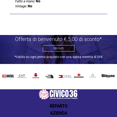
Fatto a mano:
No
Vintage:
No
Offerta di benvenuto €.5,00 di sconto*
Iscriviti
*Valido su ogni primo acquisto con una spesa minima di 50€
DIESEL
EA7
INVICTA
THE
TOMMY
DSQUARED2
CALVIN
BLAUER
NORTH
HILFIGER
KLEIN
FACE
REPARTO
AZIENDA