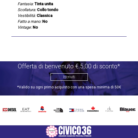
Fantasia:
Tinta unita
Scollatura:
Collo tondo
Vestibilità:
Classica
Fatto a mano:
No
Vintage:
No
Offerta di benvenuto €.5,00 di sconto*
Iscriviti
*Valido su ogni primo acquisto con una spesa minima di 50€
DIESEL
EA7
INVICTA
THE
TOMMY
DSQUARED2
CALVIN
BLAUER
NORTH
HILFIGER
KLEIN
FACE