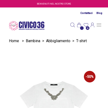
Salta al contenuto principale
BENVENUTI NEL NOSTRO STORE
Contattaci
Blog
0
Home
>
Bambina
>
Abbigliamento
>
T-shirt
-50%