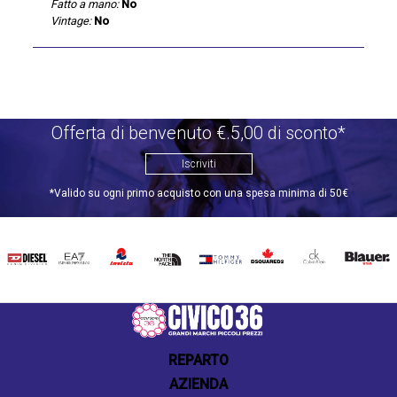
Fatto a mano:
No
Vintage:
No
Offerta di benvenuto €.5,00 di sconto*
Iscriviti
*Valido su ogni primo acquisto con una spesa minima di 50€
DIESEL
EA7
INVICTA
THE
TOMMY
DSQUARED2
CALVIN
BLAUER
NORTH
HILFIGER
KLEIN
FACE
REPARTO
AZIENDA