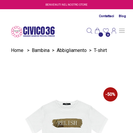
Salta al contenuto principale
BENVENUTI NEL NOSTRO STORE
Contattaci
Blog
0
Home
>
Bambina
>
Abbigliamento
>
T-shirt
-50%