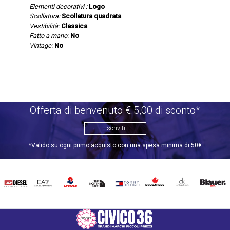
Elementi decorativi :
Logo
Scollatura:
Scollatura quadrata
Vestibilità:
Classica
Fatto a mano:
No
Vintage:
No
Offerta di benvenuto €.5,00 di sconto*
Iscriviti
*Valido su ogni primo acquisto con una spesa minima di 50€
DIESEL
EA7
INVICTA
THE
TOMMY
DSQUARED2
CALVIN
BLAUER
NORTH
HILFIGER
KLEIN
FACE