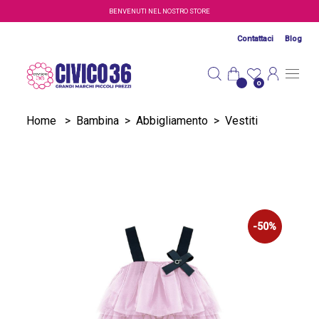
Salta al contenuto principale
BENVENUTI NEL NOSTRO STORE
Contattaci
Blog
0
Home
>
Bambina
>
Abbigliamento
>
Vestiti
-50%