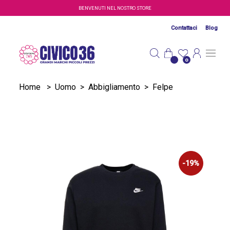
Salta al contenuto principale
BENVENUTI NEL NOSTRO STORE
Contattaci
Blog
0
Home
>
Uomo
>
Abbigliamento
>
Felpe
-19%