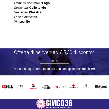
Elementi decorativi :
Logo
Scollatura:
Collo tondo
Vestibilità:
Classica
Fatto a mano:
No
Vintage:
No
Offerta di benvenuto €.5,00 di sconto*
Iscriviti
*Valido su ogni primo acquisto con una spesa minima di 50€
DIESEL
EA7
INVICTA
THE
TOMMY
DSQUARED2
CALVIN
BLAUER
NORTH
HILFIGER
KLEIN
FACE