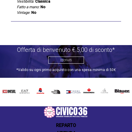
Vestibilità:
Classica
Fatto a mano:
No
Vintage:
No
Offerta di benvenuto €.5,00 di sconto*
Iscriviti
*Valido su ogni primo acquisto con una spesa minima di 50€
DIESEL
EA7
INVICTA
THE
TOMMY
DSQUARED2
CALVIN
BLAUER
NORTH
HILFIGER
KLEIN
FACE
REPARTO