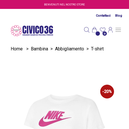
Salta al contenuto principale
BENVENUTI NEL NOSTRO STORE
Contattaci
Blog
0
Home
>
Bambina
>
Abbigliamento
>
T-shirt
-20%