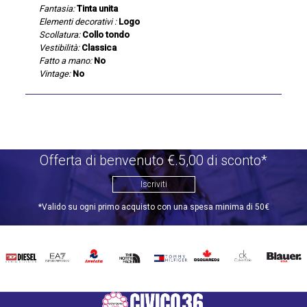
Fantasia:
Tinta unita
Elementi decorativi :
Logo
Scollatura:
Collo tondo
Vestibilità:
Classica
Fatto a mano:
No
Vintage:
No
Offerta di benvenuto €.5,00 di sconto*
Iscriviti
*Valido su ogni primo acquisto con una spesa minima di 50€
DIESEL
EA7
INVICTA
THE
TOMMY
DSQUARED2
CALVIN
BLAUER
NORTH
HILFIGER
KLEIN
FACE