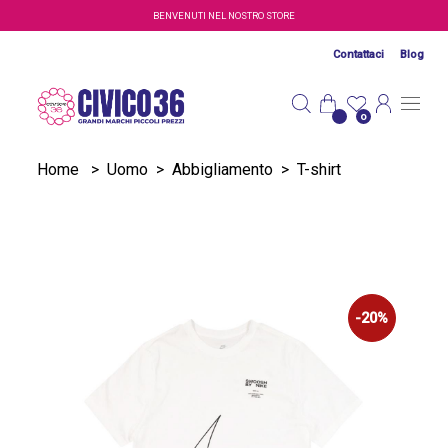
Salta al contenuto principale
BENVENUTI NEL NOSTRO STORE
Contattaci
Blog
0
Home
>
Uomo
>
Abbigliamento
>
T-shirt
-20%