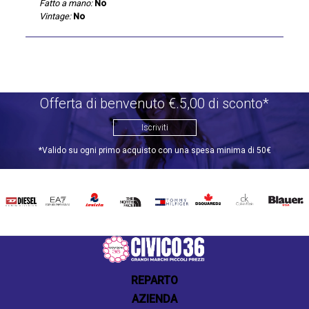
Fatto a mano:
No
Vintage:
No
Offerta di benvenuto €.5,00 di sconto*
Iscriviti
*Valido su ogni primo acquisto con una spesa minima di 50€
DIESEL
EA7
INVICTA
THE
TOMMY
DSQUARED2
CALVIN
BLAUER
NORTH
HILFIGER
KLEIN
FACE
REPARTO
AZIENDA