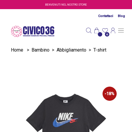
Salta al contenuto principale
BENVENUTI NEL NOSTRO STORE
Contattaci
Blog
0
Home
>
Bambino
>
Abbigliamento
>
T-shirt
-18%