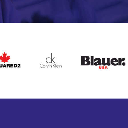
ARED2
CALVIN KLEIN
BLAUER