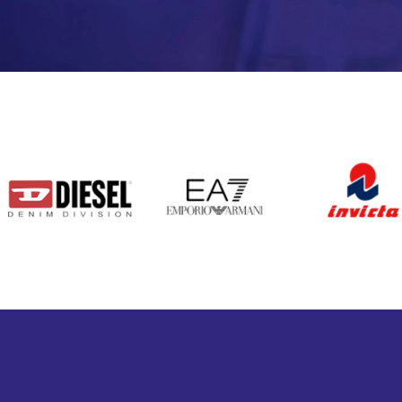
DIESEL
EA7
INVICTA