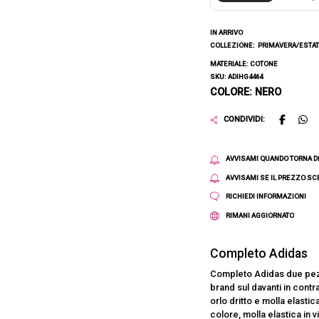
IN ARRIVO
COLLEZIONE:
PRIMAVERA/ESTAT
MATERIALE: COTONE
SKU: ADIHG4464
COLORE: NERO
CONDIVIDI:
AVVISAMI QUANDO TORNA D
AVVISAMI SE IL PREZZO S
RICHIEDI INFORMAZIONI
RIMANI AGGIORNATO
Completo Adidas
Completo Adidas due pezz
brand sul davanti in contr
orlo dritto e molla elastic
colore, molla elastica in vi