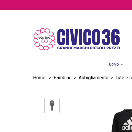
Salta al contenuto principale
UOMO
Home
>
Bambino
>
Abbigliamento
>
Tute e 