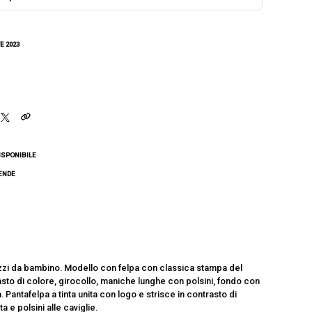
E 2023
ISPONIBILE
CENDE
i da bambino. Modello con felpa con classica stampa del
asto di colore, girocollo, maniche lunghe con polsini, fondo con
a. Pantafelpa a tinta unita con logo e strisce in contrasto di
ta e polsini alle caviglie.