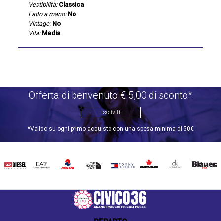
Vestibilità:
Classica
Fatto a mano:
No
Vintage:
No
Vita:
Media
Offerta di benvenuto €.5,00 di sconto*
Iscriviti
*Valido su ogni primo acquisto con una spesa minima di 50€
DIESEL
EA7
INVICTA
THE
TOMMY
DSQUARED2
CALVIN
BLAUER
NORTH
HILFIGER
KLEIN
FACE