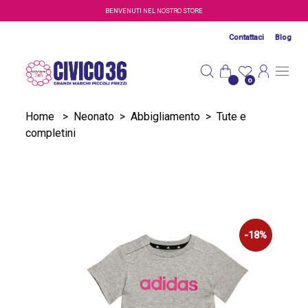
Salta al contenuto principale
BENVENUTI NEL NOSTRO STORE
Contattaci
Blog
0
Home
>
Neonato
>
Abbigliamento
>
Tute e
completini
-18%