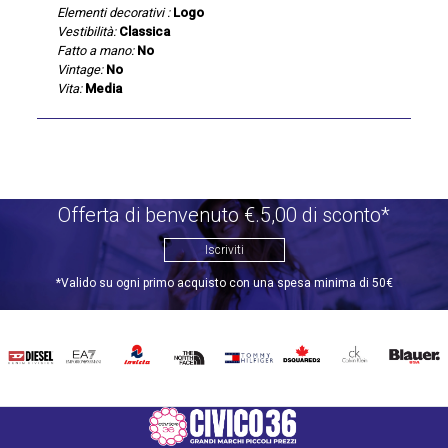
Elementi decorativi :
Logo
Vestibilità:
Classica
Fatto a mano:
No
Vintage:
No
Vita:
Media
Offerta di benvenuto €.5,00 di sconto*
Iscriviti
*Valido su ogni primo acquisto con una spesa minima di 50€
DIESEL
EA7
INVICTA
THE
TOMMY
DSQUARED2
CALVIN
BLAUER
NORTH
HILFIGER
KLEIN
FACE