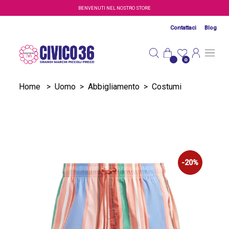
Salta al contenuto principale
BENVENUTI NEL NOSTRO STORE
Contattaci
Blog
0
Home
>
Uomo
>
Abbigliamento
>
Costumi
-20%