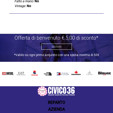
Fatto a mano:
No
Vintage:
No
Offerta di benvenuto €.5,00 di sconto*
Iscriviti
*Valido su ogni primo acquisto con una spesa minima di 50€
DIESEL
EA7
INVICTA
THE
TOMMY
DSQUARED2
CALVIN
BLAUER
NORTH
HILFIGER
KLEIN
FACE
REPARTO
AZIENDA