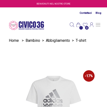
Salta al contenuto principale
BENVENUTI NEL NOSTRO STORE
Contattaci
Blog
0
Home
>
Bambino
>
Abbigliamento
>
T-shirt
-17%