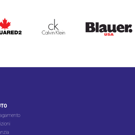
ARED2
CALVIN KLEIN
BLAUER
UTO
pagamento
zioni
nzia