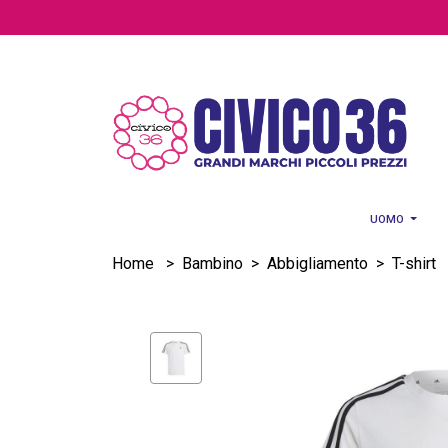
Salta al contenuto principale
UOMO
Home
>
Bambino
>
Abbigliamento
>
T-shirt