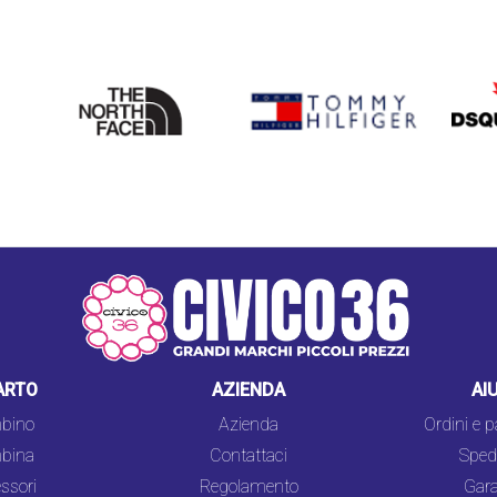
THE
TOMMY HILFIGER
DSQU
NORTH
FACE
ARTO
AZIENDA
AI
bino
Azienda
Ordini e 
bina
Contattaci
Spedi
ssori
Regolamento
Gara