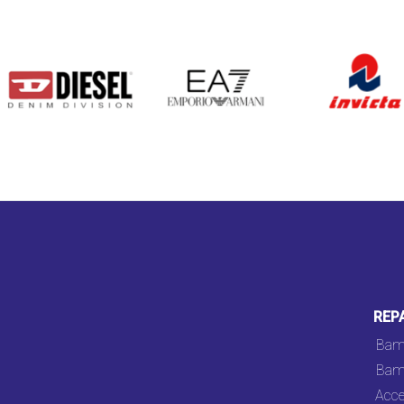
DIESEL
EA7
INVICTA
REP
Bam
Bam
Acce