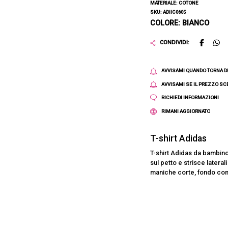
MATERIALE: COTONE
SKU: ADIIC0605
COLORE: BIANCO
CONDIVIDI:
AVVISAMI QUANDO TORNA D
AVVISAMI SE IL PREZZO S
RICHIEDI INFORMAZIONI
RIMANI AGGIORNATO
T-shirt Adidas
T-shirt Adidas da bambino
sul petto e strisce latera
maniche corte, fondo con 