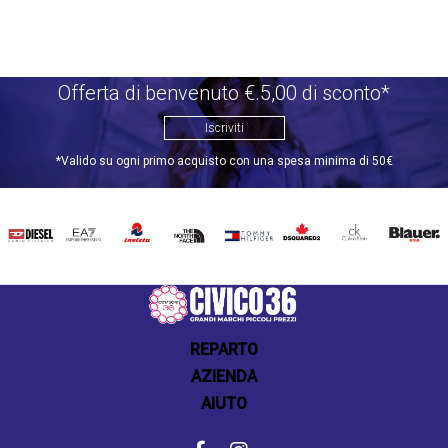
Offerta di benvenuto €.5,00 di sconto*
Iscriviti
*Valido su ogni primo acquisto con una spesa minima di 50€
DIESEL
EA7
INVICTA
THE
TOMMY
DSQUARED2
CALVIN
BLAUER
NORTH
HILFIGER
KLEIN
FACE
REPARTO
AZIENDA
AIUTO