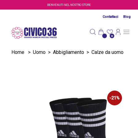
Salta al contenuto principale
BENVENUTI NEL NOSTRO STORE
Contattaci
Blog
0
Home
>
Uomo
>
Abbigliamento
>
Calze da uomo
-21%