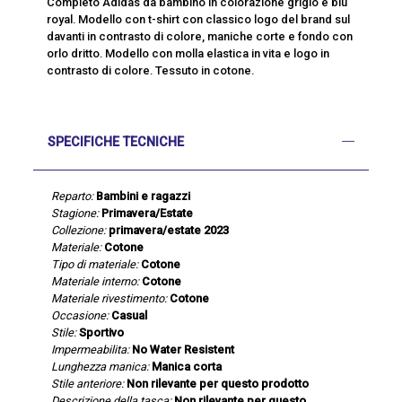
Completo Adidas da bambino in colorazione grigio e blu
royal. Modello con t-shirt con classico logo del brand sul
davanti in contrasto di colore, maniche corte e fondo con
orlo dritto. Modello con molla elastica in vita e logo in
contrasto di colore. Tessuto in cotone.
SPECIFICHE TECNICHE
Reparto:
Bambini e ragazzi
Stagione:
Primavera/Estate
Collezione:
primavera/estate 2023
Materiale:
Cotone
Tipo di materiale:
Cotone
Materiale interno:
Cotone
Materiale rivestimento:
Cotone
Occasione:
Casual
Stile:
Sportivo
Impermeabilita:
No Water Resistent
Lunghezza manica:
Manica corta
Stile anteriore:
Non rilevante per questo prodotto
Descrizione della tasca:
Non rilevante per questo