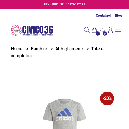
Salta al contenuto principale
BENVENUTI NEL NOSTRO STORE
Contattaci
Blog
0
Home
>
Bambino
>
Abbigliamento
>
Tute e
completini
-20%