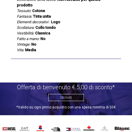
prodotto
Tessuto:
Cotone
Fantasia:
Tinta unita
Elementi decorativi :
Logo
Scollatura:
Collo tondo
Vestibilità:
Classica
Fatto a mano:
No
Vintage:
No
Vita:
Media
Offerta di benvenuto €.5,00 di sconto*
Iscriviti
*Valido su ogni primo acquisto con una spesa minima di 50€
DIESEL
EA7
INVICTA
THE
TOMMY
DSQUARED2
CALVIN
BLAUER