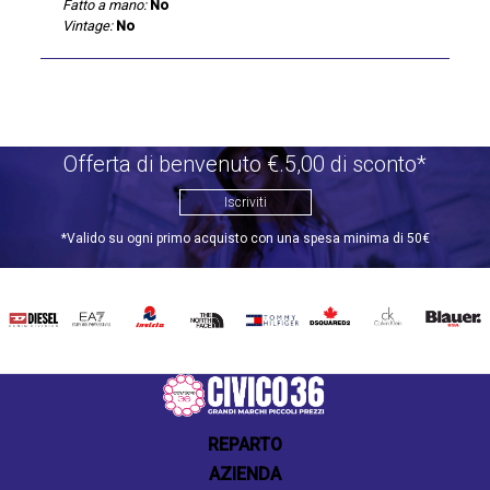
Fatto a mano:
No
Vintage:
No
Offerta di benvenuto €.5,00 di sconto*
Iscriviti
*Valido su ogni primo acquisto con una spesa minima di 50€
DIESEL
EA7
INVICTA
THE
TOMMY
DSQUARED2
CALVIN
BLAUER
NORTH
HILFIGER
KLEIN
FACE
REPARTO
AZIENDA