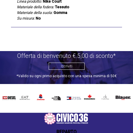
Linea prodotto:
Nike Court
Materiale della fodera:
Tessuto
Materiale della suola:
Gomma
Su misura:
No
Offerta di benvenuto €.5,00 di sconto*
Iscriviti
*Valido su ogni primo acquisto con una spesa minima di 50€
DIESEL
EA7
INVICTA
THE
TOMMY
DSQUARED2
CALVIN
BLAUER
NORTH
HILFIGER
KLEIN
FACE
REPARTO