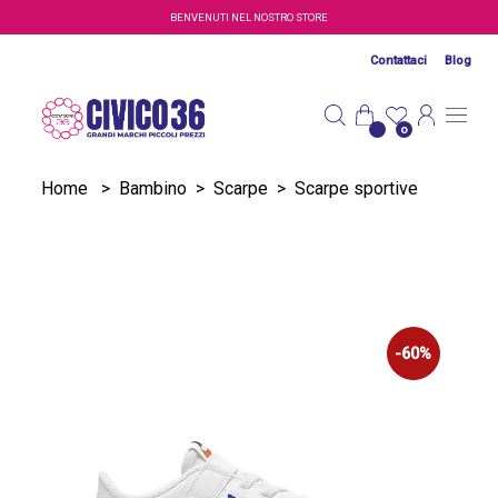
Salta al contenuto principale
BENVENUTI NEL NOSTRO STORE
Contattaci
Blog
0
Home
>
Bambino
>
Scarpe
>
Scarpe sportive
-60%