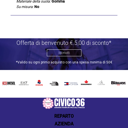
Materiale della suola:
Gomma
Su misura:
No
Offerta di benvenuto €.5,00 di sconto*
Iscriviti
*Valido su ogni primo acquisto con una spesa minima di 50€
DIESEL
EA7
INVICTA
THE
TOMMY
DSQUARED2
CALVIN
BLAUER
NORTH
HILFIGER
KLEIN
FACE
REPARTO
AZIENDA