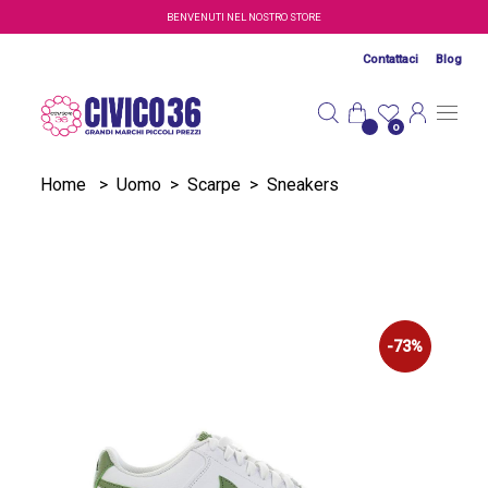
Salta al contenuto principale
BENVENUTI NEL NOSTRO STORE
Contattaci
Blog
0
Home
>
Uomo
>
Scarpe
>
Sneakers
-73%