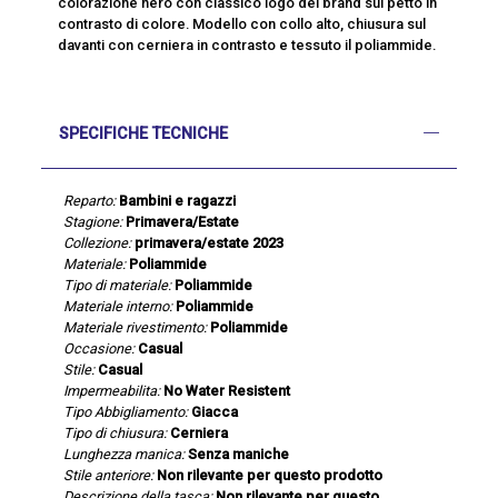
colorazione nero con classico logo del brand sul petto in
contrasto di colore. Modello con collo alto, chiusura sul
davanti con cerniera in contrasto e tessuto il poliammide.
SPECIFICHE TECNICHE
Reparto:
Bambini e ragazzi
Stagione:
Primavera/Estate
Collezione:
primavera/estate 2023
Materiale:
Poliammide
Tipo di materiale:
Poliammide
Materiale interno:
Poliammide
Materiale rivestimento:
Poliammide
Occasione:
Casual
Stile:
Casual
Impermeabilita:
No Water Resistent
Tipo Abbigliamento:
Giacca
Tipo di chiusura:
Cerniera
Lunghezza manica:
Senza maniche
Stile anteriore:
Non rilevante per questo prodotto
Descrizione della tasca:
Non rilevante per questo