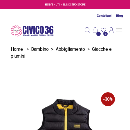
Salta al contenuto principale
BENVENUTI NEL NOSTRO STORE
Contattaci
Blog
0
Home
>
Bambino
>
Abbigliamento
>
Giacche e
piumini
-30%