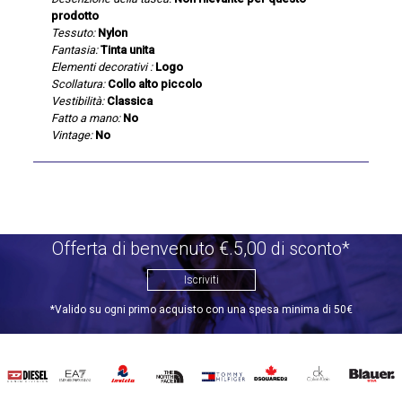
prodotto
Tessuto:
Nylon
Fantasia:
Tinta unita
Elementi decorativi :
Logo
Scollatura:
Collo alto piccolo
Vestibilità:
Classica
Fatto a mano:
No
Vintage:
No
Offerta di benvenuto €.5,00 di sconto*
Iscriviti
*Valido su ogni primo acquisto con una spesa minima di 50€
DIESEL
EA7
INVICTA
THE
TOMMY
DSQUARED2
CALVIN
BLAUER
NORTH
HILFIGER
KLEIN